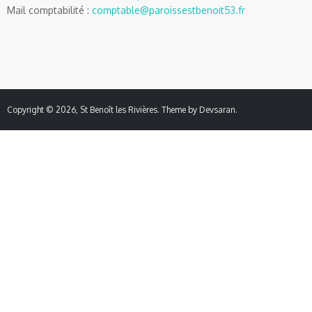
Mail comptabilité :
comptable@paroissestbenoit53.fr
Copyright © 2026,
St Benoît les Rivières
. Theme by
Devsaran
.