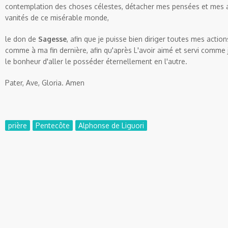
contemplation des choses célestes, détacher mes pensées et mes a
vanités de ce misérable monde,
le don de
Sagesse
, afin que je puisse bien diriger toutes mes actio
comme à ma fin dernière, afin qu'après L'avoir aimé et servi comme je 
le bonheur d'aller le posséder éternellement en l'autre.
Pater, Ave, Gloria. Amen
prière
Pentecôte
Alphonse de Liguori