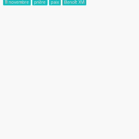
11 novembre
prière
paix
Benoît XVI