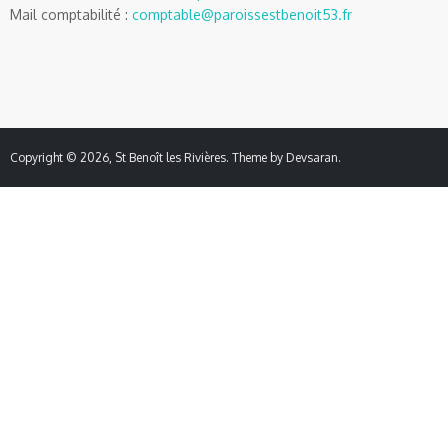
Mail comptabilité :
comptable@paroissestbenoit53.fr
Copyright © 2026,
St Benoît les Rivières
. Theme by
Devsaran
.