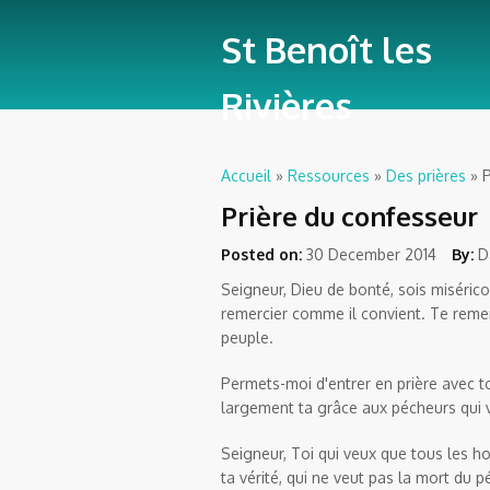
St Benoît les
Rivières
Accueil
»
Ressources
»
Des prières
» P
Vous êtes ici
Prière du confesseur
Posted on:
30 December 2014
By:
D
Seigneur, Dieu de bonté, sois misérico
remercier comme il convient. Te remer
peuple.
Permets-moi d'entrer en prière avec ton
largement ta grâce aux pécheurs qui v
Seigneur, Toi qui veux que tous les 
ta vérité, qui ne veut pas la mort du p