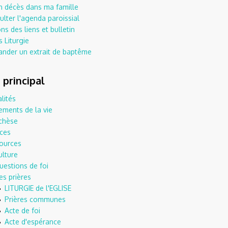
un décès dans ma famille
lter l'agenda paroissial
ns des liens et bulletin
 Liturgie
nder un extrait de baptême
principal
lités
ements de la vie
chèse
ices
ources
ulture
uestions de foi
es prières
LITURGIE de l'EGLISE
Prières communes
Acte de foi
Acte d'espérance