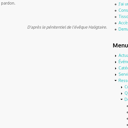
e pardon.
J'ai 
Consu
Tisso
Accès
D'après le
pénitentiel
de l'évêque
Haligtaire
.
Dema
Menu 
Actua
Évén
Caté
Serv
Ress
C
Q
D