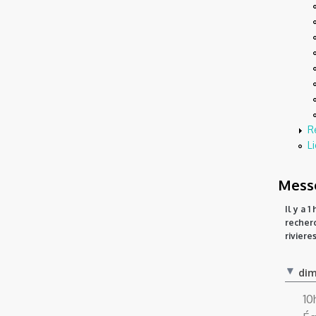
R
Li
Messe
Il y a 
recher
riviere
dim
10