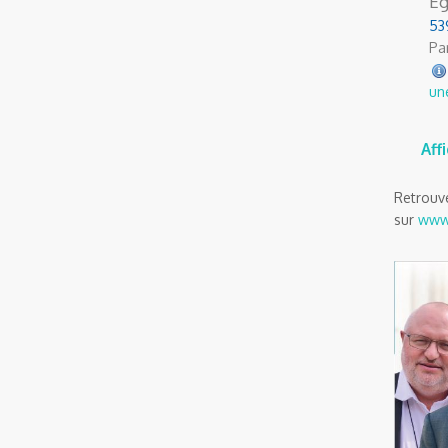
Ég
53
Par
un
Aff
Retrouve
sur
www