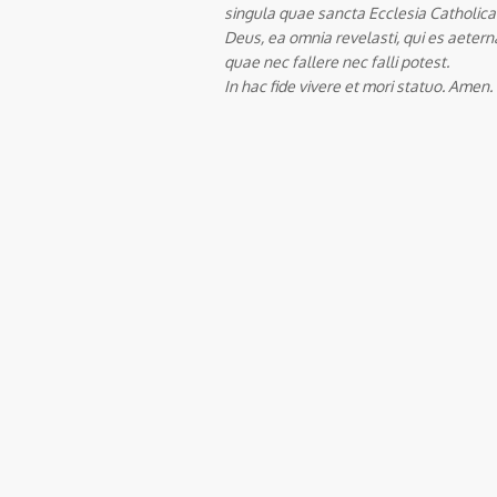
singula quae sancta Ecclesia Catholica 
Deus, ea omnia revelasti, qui es aeterna
quae nec fallere nec falli potest.
In hac fide vivere et mori statuo. Amen.