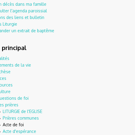
un décès dans ma famille
lter l'agenda paroissial
ns des liens et bulletin
 Liturgie
nder un extrait de baptême
principal
lités
ements de la vie
chèse
ices
ources
ulture
uestions de foi
es prières
LITURGIE de l'EGLISE
Prières communes
Acte de foi
Acte d'espérance