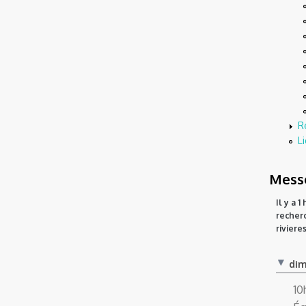
R
Li
Messe
Il y a 
recher
riviere
dim
10