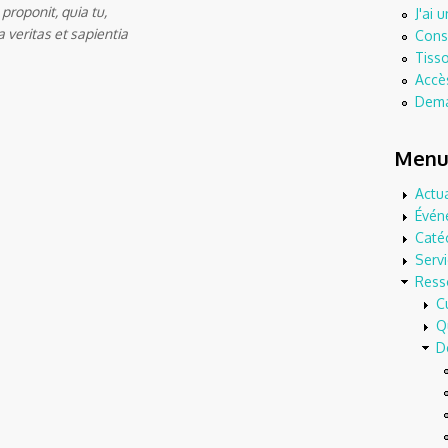
proponit, quia tu,
J'ai 
 veritas et sapientia
Consu
Tisso
Accès
Dema
Menu 
Actua
Évén
Caté
Serv
Ress
C
Q
D