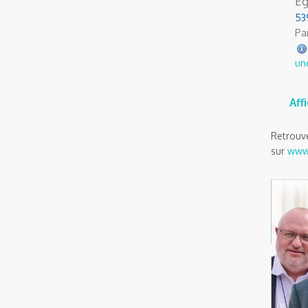
Ég
53
Par
un
Aff
Retrouve
sur
www