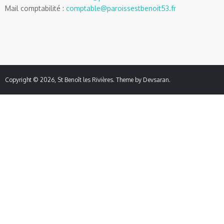
Mail comptabilité :
comptable@paroissestbenoit53.fr
Copyright © 2026,
St Benoît les Rivières
. Theme by
Devsaran
.