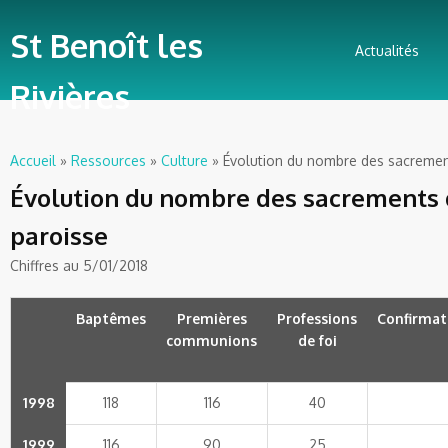
St Benoît les
Actualités
Rivières
Accueil
»
Ressources
»
Culture
» Évolution du nombre des sacremen
Vous êtes ici
Évolution du nombre des sacrements 
paroisse
Chiffres au 5/01/2018
Baptêmes
Premières
Professions
Confirmat
communions
de foi
1998
118
116
40
1999
116
90
25