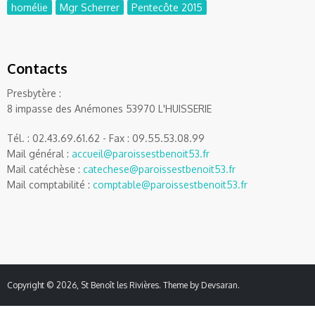
homélie
Mgr Scherrer
Pentecôte 2015
Contacts
Presbytère :
8 impasse des Anémones 53970 L'HUISSERIE
Tél. : 02.43.69.61.62 - Fax : 09.55.53.08.99
Mail général :
accueil@paroissestbenoit53.fr
Mail catéchèse :
catechese@paroissestbenoit53.fr
Mail comptabilité :
comptable@paroissestbenoit53.fr
Copyright © 2026,
St Benoît les Rivières
. Theme by
Devsaran
.