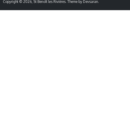
Copyright © 2026,
St Benoît les Rivières
. Theme by
Devsaran
.