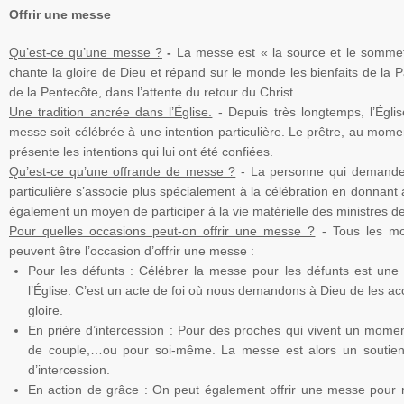
Offrir une messe
Qu’est-ce qu’une messe ?
-
La messe est « la source et le sommet 
chante la gloire de Dieu et répand sur le monde les bienfaits de la P
de la Pentecôte, dans l’attente du retour du Christ.
Une tradition ancrée dans l’Église.
-
Depuis très longtemps, l’Égli
messe soit célébrée à une intention particulière. Le prêtre, au momen
présente les intentions qui lui ont été confiées.
Qu’est-ce qu’une offrande de messe ?
-
La personne qui demande
particulière s’associe plus spécialement à la célébration en donnant 
également un moyen de participer à la vie matérielle des ministres de 
Pour quelles occasions peut-on offrir une messe ?
-
Tous les mo
peuvent être l’occasion d’offrir une messe :
Pour les défunts : Célébrer la messe pour les défunts est une 
l’Église. C’est un acte de foi où nous demandons à Dieu de les acc
gloire.
En prière d’intercession : Pour des proches qui vivent un moment d
de couple,…ou pour soi-même. La messe est alors un soutien p
d’intercession.
En action de grâce : On peut également offrir une messe pour 