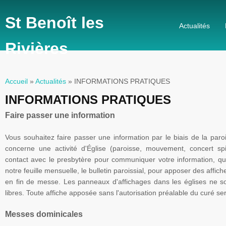
St Benoît les
Actualités
Rivières
Accueil
»
Actualités
» INFORMATIONS PRATIQUES
Vous êtes ici
INFORMATIONS PRATIQUES
Faire passer une
information
Vous
souhaitez faire passer une information par le biais de la paroi
concerne une activité d'Église (paroisse, mouvement, concert spir
contact avec le presbytère pour communiquer votre information, que
notre feuille mensuelle, le bulletin paroissial, pour apposer des affi
en fin de messe. Les panneaux d'affichages dans les églises ne so
libres. Toute affiche apposée sans l'autorisation préalable du curé sera
Messes dominicales