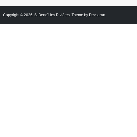
Copyright © 2026,
St Benoît les Rivières
. Theme by
Devsaran
.