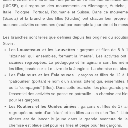
(
UIGSE
), qui regroupe des mouvements en Allemagne, Autriche,
Italie,
Pologne
, Portugal,
Roumanie
et Suisse. Dans ce mouvemen
(Scouts) et la branche des filles (Guides) ont chacun leur propre 
aucunes activités communes (sauf par exemple la journée et la mess
Les branches sont telles que définies depuis les origines du scout
Sevin
:
Les
Louveteaux et les
Louvettes
: garçons et filles de 8 à 1
“sizaines“
qui, ensembles, forment la “meute”. Les activités ont 
sizaines
regroupées. La pédagogie et l’imaginaire sont les mêm
les filles, basés sur « Le Livre de la Jungle ». La chemise est bleue
Les
Éclaireurs et les Éclaireuses
: garçons et filles de 12 à 1
“patrouilles” (portant le nom d’un animal totem) qui, ensembles, 
ou la “compagnie” (filles). Dans cette branche, les plus grands pre
l’essentiel des activités se passe en patrouille. La chemise est bleu
pour les garçons.
Les
Routiers et les Guides aînées
: garçons et filles de 17 a
regroupés au sein d’un “clan” et les filles au sein d’un “feu”. L’o
aînées est de lancer le jeune dans la grande aventure de la
chemise est bleue ciel pour les filles et beige pour les garçons.