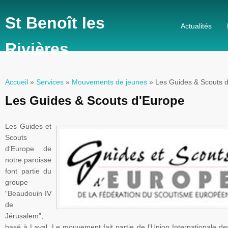
St Benoît les
Actualités
Rivières
Accueil
»
Services
»
Mouvements de jeunes
» Les Guides & Scouts 
Vous êtes ici
Les Guides & Scouts d'Europe
Les Guides et
Scouts
d’Europe de
notre paroisse
font partie du
groupe
“Beaudouin
IV
de
Jérusalem”
,
basé à
Laval
. Le mouvement fait partie de l’Union Internationale d