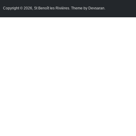
Copyright © 2026,
St Benoît les Rivières
. Theme by
Devsaran
.