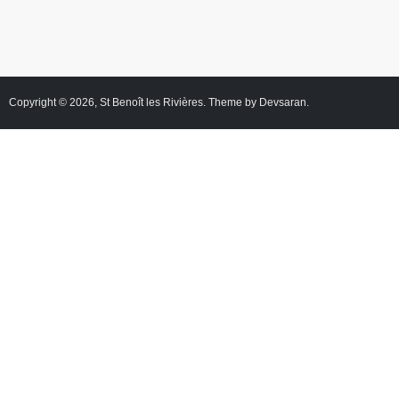
Copyright © 2026,
St Benoît les Rivières
. Theme by
Devsaran
.