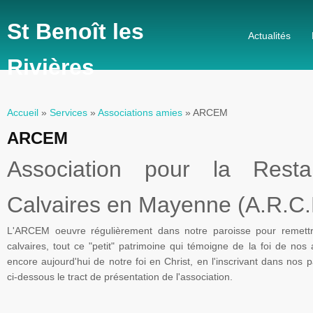
St Benoît les
Actualités
Rivières
Accueil
»
Services
»
Associations amies
» ARCEM
Vous êtes ici
ARCEM
Association pour la Resta
Calvaires en
Mayenne
(A.R.C.
L'ARCEM
oeuvre régulièrement dans notre paroisse pour remettr
calvaires, tout ce "petit" patrimoine qui témoigne de la foi de nos
encore aujourd'hui de notre foi en Christ, en l'inscrivant dans nos
ci-dessous le tract de présentation de l'association.