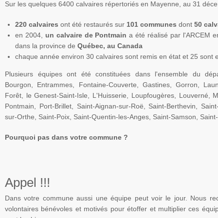
Sur les quelques 6400 calvaires répertoriés en
Mayenne
, au 31 déc
220 calvaires
ont été restaurés sur
101 communes
dont
50 cal
en 2004,
un calvaire de
Pontmain
a été réalisé par
l'ARCEM
e
dans la province de
Québec, au Canada
chaque année environ 30 calvaires sont remis en état et 25 sont 
Plusieurs équipes ont été constituées dans l'ensemble du dé
Bourgon
,
Entrammes
, Fontaine-Couverte,
Gastines
,
Gorron
,
Laun
Forêt
, le
Genest-Saint-Isle
, L'Huisserie,
Loupfougères
,
Louverné
,
M
Pontmain
,
Port-Brillet
,
Saint-Aignan-sur-Roë
,
Saint-Berthevin
, Saint
sur-Orthe
, Saint-Poix,
Saint-Quentin-les-Anges
,
Saint-Samson
,
Saint
Pourquoi pas dans votre commune ?
Appel !!!
Dans votre commune aussi une équipe peut voir le jour. Nous re
volontaires bénévoles et motivés pour étoffer et multiplier ces équ