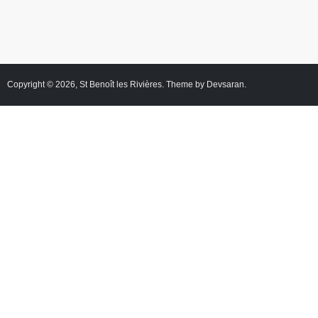
Copyright © 2026,
St Benoît les Rivières
. Theme by
Devsaran
.