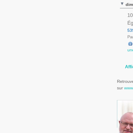
dim
10
Ég
53
Par
un
Aff
Retrouve
sur
www.