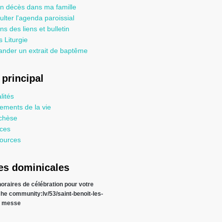
un décès dans ma famille
lter l'agenda paroissial
ns des liens et bulletin
 Liturgie
nder un extrait de baptême
principal
lités
ements de la vie
chèse
ices
ources
s dominicales
 horaires de célébration pour votre
che
community:lv/53/saint-benoit-les-
s messe