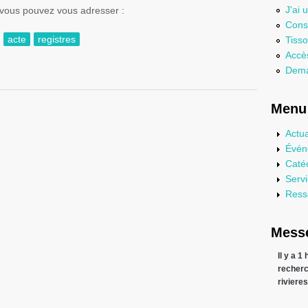
J'ai 
 vous pouvez vous adresser :
Consu
acte
registres
Tisso
Accès
e baptême
Dema
Menu 
Actua
Évén
Caté
Serv
Ress
Messe
Il y a 1
recher
riviere