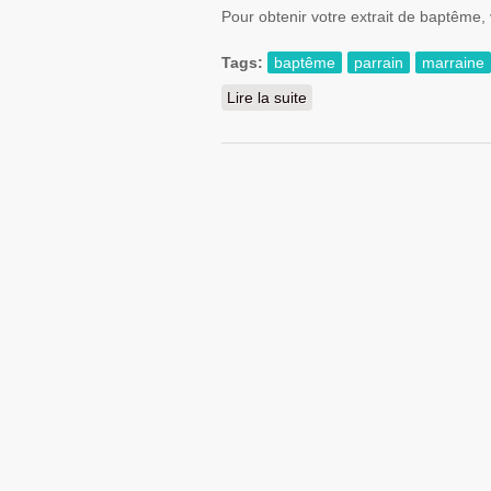
Pour obtenir votre extrait de baptême,
Tags:
baptême
parrain
marraine
Lire la suite
de Demander un extrait d