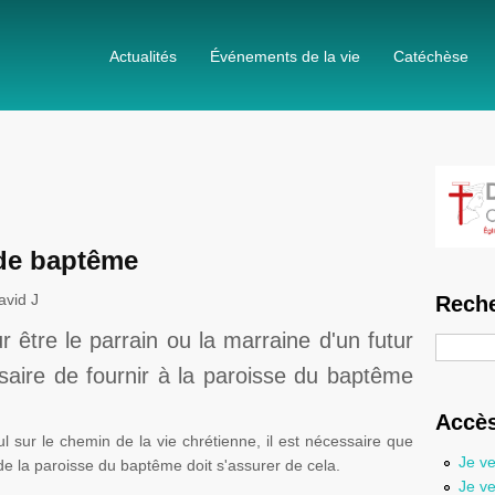
Actualités
Événements de la vie
Catéchèse
 de baptême
avid J
Reche
r être le parrain ou la marraine d'un futur
Recherc
ssaire de fournir à la paroisse du baptême
Accès
ul sur le chemin de la vie chrétienne, il est nécessaire que
Je ve
e la paroisse du baptême doit s'assurer de cela.
Je ve