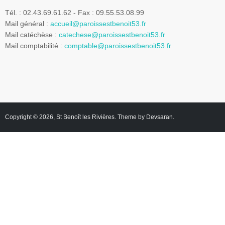
Tél. : 02.43.69.61.62 - Fax : 09.55.53.08.99
Mail général :
accueil@paroissestbenoit53.fr
Mail catéchèse :
catechese@paroissestbenoit53.fr
Mail comptabilité :
comptable@paroissestbenoit53.fr
Copyright © 2026,
St Benoît les Rivières
. Theme by
Devsaran
.