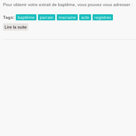
Pour obtenir votre extrait de baptême, vous pouvez vous adresser :
Tags:
baptême
parrain
marraine
acte
registres
Lire la suite
de Demander un extrait de baptême